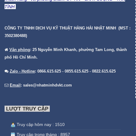
TÌNH
CÔNG TY TNHH DỊCH VỤ KỸ THUẬT HÀNG HẢI NHẬT MINH (MST :
3502380488)
Văn phòng
: 25 Nguyễn Minh Khanh, phường Tam Long, thành
phố Hồ Chí Minh.
Zalo - Hotline
: 0866.615.625 - 0855.615.625 - 0822.615.625
Email
:
sales@nhatminhdvkt.com
LƯỢT TRUY CẬP
Truy cập hôm nay : 1510
Truy cập trong tháng : 8957