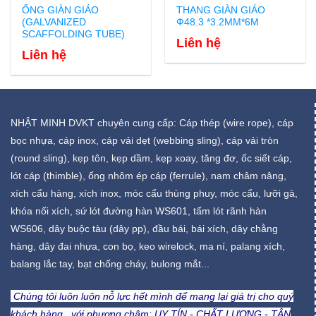
ỐNG GIÀN GIÁO
THANG GIÀN GIÁO
(GALVANIZED
Ф48.3 *3.2MM*6M
SCAFFOLDING TUBE)
Liên hệ
Liên hệ
NHẬT MINH DVKT chuyên cung cấp: Cáp thép (wire rope), cáp
bọc nhựa, cáp inox, cáp vải dẹt (webbing sling), cáp vải tròn
(round sling), kẹp tôn, kẹp dầm, kẹp xoay, tăng đơ, ốc siết cáp,
lót cáp (thimble), ống nhôm ép cáp (ferrule), nam châm nâng,
xích cẩu hàng, xích inox, móc cẩu thùng phuy, móc cẩu, lưỡi gà,
khóa nối xích, sứ lót đường hàn WS601, tấm lót rãnh hàn
WS606, dây buộc tàu (dây pp), đầu bái, bái xích, dây chằng
hàng, dây đai nhựa, con bọ, keo wirelock, ma ní, palang xích,
balang lắc tay, bạt chống cháy, bulong mắt...
Chúng tôi luôn luôn nỗ lực hết mình để mang lại giá trị cho quý
khách hàng với phương châm:
UY TÍN - CHẤT LƯỢNG - TẬN