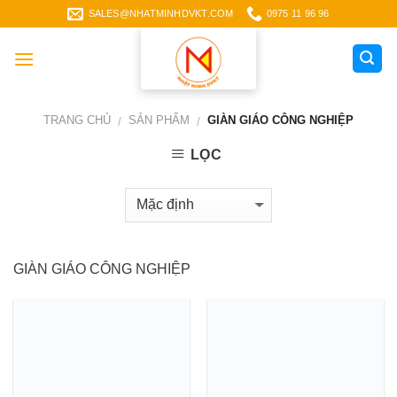
Skip
SALES@NHATMINHDVKT.COM
0975 11 96 96
to
content
TRANG CHỦ
SẢN PHẨM
GIÀN GIÁO CÔNG NGHIỆP
/
/
LỌC
GIÀN GIÁO CÔNG NGHIỆP