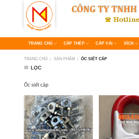
Skip
to
content
TRANG CHỦ
CÁP THÉP
CÁP VẢI
XÍCH
TRANG CHỦ
SẢN PHẨM
ỐC SIẾT CÁP
/
/
LỌC
Ốc siết cáp