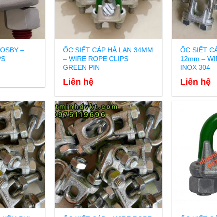
ROSBY –
ỐC SIẾT CÁP HÀ LAN 34MM
ỐC SIẾT C
PS
– WIRE ROPE CLIPS
12mm – WI
GREEN PIN
INOX 304
Liên hệ
Liên hệ