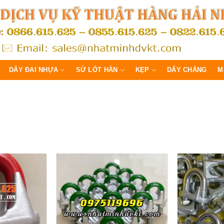
DÂY ĐAI NHỰA
SỨ LÓT HÀN
KẸP
DÂY CHẰNG
M