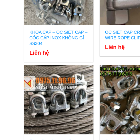
KHÓA CÁP – ỐC SIẾT CÁP –
ỐC SIẾT CÁP C
CÓC CÁP INOX KHÔNG GỈ
WIRE ROPE CLI
SS304
Liên hệ
Liên hệ