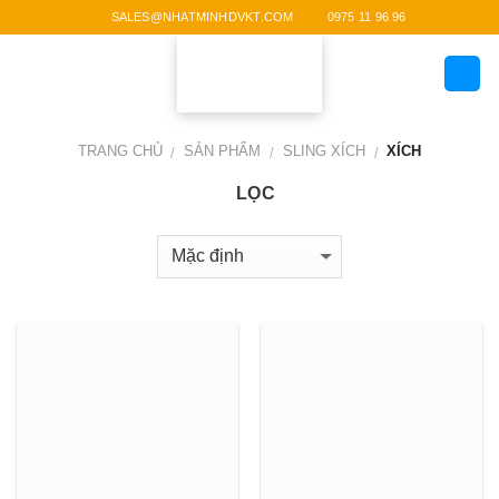
Skip
SALES@NHATMINHDVKT.COM
0975 11 96 96
to
content
TRANG CHỦ
SẢN PHẨM
SLING XÍCH
XÍCH
/
/
/
LỌC