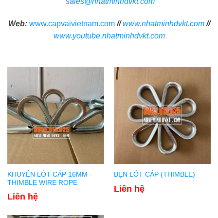
sales@nhatminhdvkt.com
Web:
www.capvaivietnam.com
//
www.nhatminhdvkt.com
//
www.youtube.nhatminhdvkt.com
KHUYÊN LÓT CÁP 16MM -
BẸN LÓT CÁP (THIMBLE)
THIMBLE WIRE ROPE
Liên hệ
Liên hệ