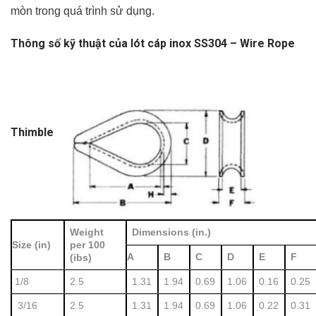
mòn trong quá trình sử dụng.
Thông số kỹ thuật của lót cáp inox SS304 – Wire Rope
Thimble
Weight
Dimensions (in.)
Size (in)
per 100
A
B
C
D
E
F
(ibs)
1/8
2.5
1.31
1.94
0.69
1.06
0.16
0.25
3/16
2.5
1.31
1.94
0.69
1.06
0.22
0.31