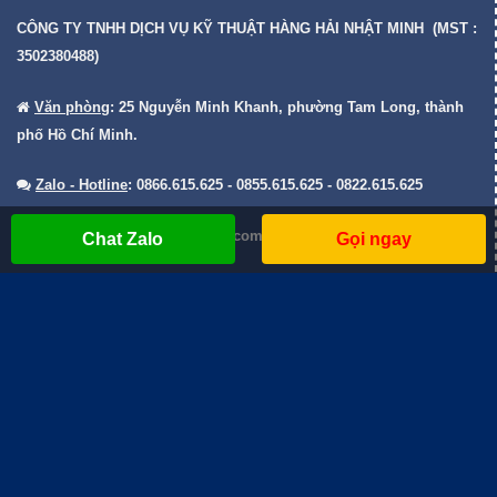
CÔNG TY TNHH DỊCH VỤ KỸ THUẬT HÀNG HẢI NHẬT MINH (MST :
3502380488)
Văn phòng
: 25 Nguyễn Minh Khanh, phường Tam Long, thành
phố Hồ Chí Minh.
Zalo - Hotline
: 0866.615.625 - 0855.615.625 - 0822.615.625
Email
:
sales@nhatminhdvkt.com
Chat Zalo
Gọi ngay
LƯỢT TRUY CẬP
Truy cập hôm nay : 8
Truy cập trong tháng : 7455
Truy cập trong năm : 302863
Tổng lượt truy cập : 1176698