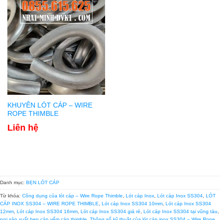
KHUYÊN LÓT CÁP – WIRE
ROPE THIMBLE
Liên hệ
Danh mục:
BẸN LÓT CÁP
Từ khóa:
Công dụng của lót cáp – Wire Rope Thimble
,
Lót cáp Inox
,
Lót cáp Inox SS304
,
LÓT
CÁP INOX SS304 – WIRE ROPE THIMBLE
,
Lót cáp Inox SS304 10mm
,
Lót cáp Inox SS304
12mm
,
Lót cáp Inox SS304 16mm
,
Lót cáp Inox SS304 giá rẻ
,
Lót cáp Inox SS304 tại vũng tàu
,
nơi sản xuất bẹn cáp yếm cáp thimble
,
Thông số kỹ thuật của lót cáp inox SS304 – Wire Rope