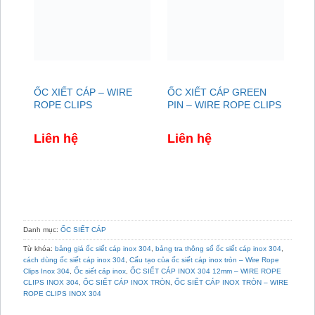
ỐC XIẾT CÁP – WIRE
ỐC XIẾT CÁP GREEN
ỐC
ROPE CLIPS
PIN – WIRE ROPE CLIPS
34
CL
Liên hệ
Liên hệ
Li
Danh mục:
ỐC SIẾT CÁP
Từ khóa:
bảng giá ốc siết cáp inox 304
,
bảng tra thông số ốc siết cáp inox 304
,
cách dùng ốc siết cáp inox 304
,
Cấu tạo của ốc siết cáp inox tròn – Wire Rope
Clips Inox 304
,
Ốc siết cáp inox
,
ỐC SIẾT CÁP INOX 304 12mm – WIRE ROPE
CLIPS INOX 304
,
ỐC SIẾT CÁP INOX TRÒN
,
ỐC SIẾT CÁP INOX TRÒN – WIRE
ROPE CLIPS INOX 304