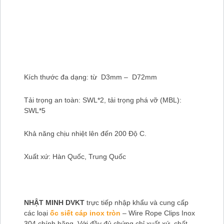
Kích thước đa dạng: từ D3mm – D72mm
Tải trọng an toàn: SWL*2, tải trọng phá vỡ (MBL):
SWL*5
Khả năng chịu nhiệt lên đến 200 Độ C.
Xuất xứ: Hàn Quốc, Trung Quốc
NHẬT MINH DVKT
trực tiếp nhập khẩu và cung cấp
các loại
ốc siết cáp inox tròn
– Wire Rope Clips Inox
304 chính hãng. Với đầy đủ chứng chỉ xuất xứ, chất