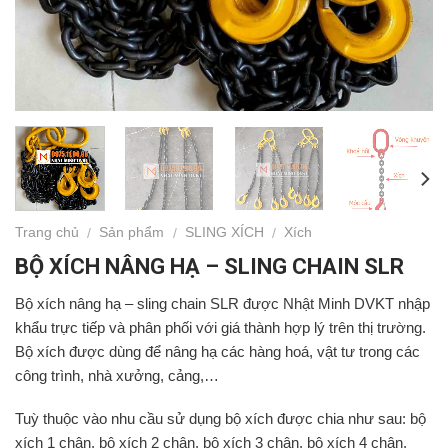
Trang chủ
Sản phẩm
SLING XÍCH
Xích
/
/
/
BỘ XÍCH NÂNG HẠ – SLING CHAIN SLR
Bộ xích nâng hạ – sling chain SLR được Nhật Minh DVKT nhập
khẩu trực tiếp và phân phối với giá thành hợp lý trên thị trường.
Bộ xích được dùng để nâng hạ các hàng hoá, vật tư trong các
công trình, nhà xưởng, cảng,…
Tuỳ thuộc vào nhu cầu sử dụng bộ xích được chia như sau: bộ
xích 1 chân, bộ xích 2 chân, bộ xích 3 chân, bộ xích 4 chân.