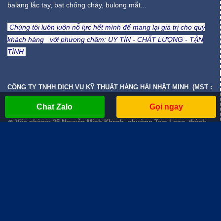
balang lắc tay, bạt chống cháy, bulong mắt...
Chúng tôi luôn luôn nỗ lực hết mình để mang lại giá trị cho quý
khách hàng với phương châm:
UY TÍN - CHẤT LƯỢNG - TẬN
TÌNH
CÔNG TY TNHH DỊCH VỤ KỸ THUẬT HÀNG HẢI NHẬT MINH (MST :
3502380488)
Chat Zalo
Gọi ngay
Văn phòng
: 25 Nguyễn Minh Khanh, phường Tam Long, thành
phố Hồ Chí Minh.
Zalo - Hotline
: 0866.615.625 - 0855.615.625 - 0822.615.625
Email
:
sales@nhatminhdvkt.com
LƯỢT TRUY CẬP