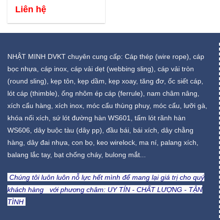
Liên hệ
NHẬT MINH DVKT chuyên cung cấp: Cáp thép (wire rope), cáp
bọc nhựa, cáp inox, cáp vải dẹt (webbing sling), cáp vải tròn
(round sling), kẹp tôn, kẹp dầm, kẹp xoay, tăng đơ, ốc siết cáp,
lót cáp (thimble), ống nhôm ép cáp (ferrule), nam châm nâng,
xích cẩu hàng, xích inox, móc cẩu thùng phuy, móc cẩu, lưỡi gà,
khóa nối xích, sứ lót đường hàn WS601, tấm lót rãnh hàn
WS606, dây buộc tàu (dây pp), đầu bái, bái xích, dây chằng
hàng, dây đai nhựa, con bọ, keo wirelock, ma ní, palang xích,
balang lắc tay, bạt chống cháy, bulong mắt...
Chúng tôi luôn luôn nỗ lực hết mình để mang lại giá trị cho quý
khách hàng với phương châm:
UY TÍN - CHẤT LƯỢNG - TẬN
TÌNH