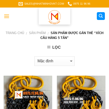
Skip
SALES@NHATMINHDVKT.COM
0975 11 96 96
to
content
TRANG CHỦ
SẢN PHẨM
SẢN PHẨM ĐƯỢC GẮN THẺ “XÍCH
/
/
CẨU HÀNG 5 TẤN”
LỌC