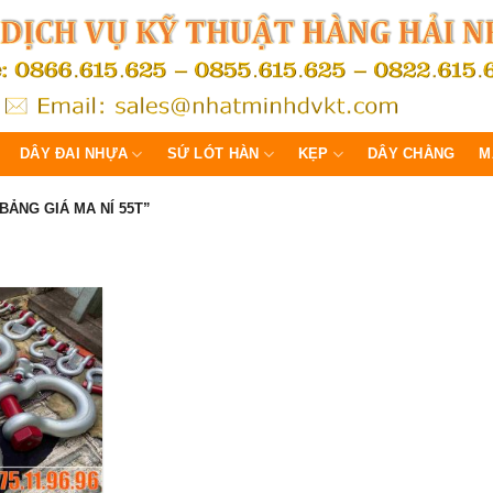
DÂY ĐAI NHỰA
SỨ LÓT HÀN
KẸP
DÂY CHẰNG
M
ẢNG GIÁ MA NÍ 55T”