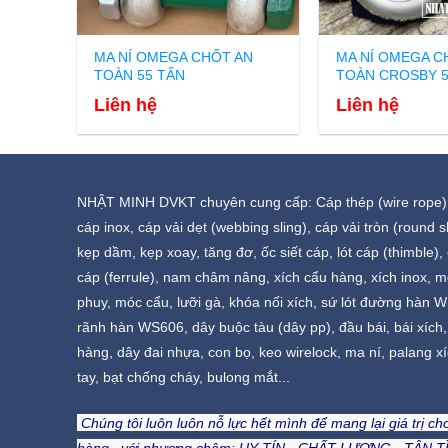
MA NÍ OMEGA CHỐT AN
MA NÍ OMEGA C
TOÀN 55 TẤN
TOÀN CROSBY 5
Liên hệ
Liên hệ
NHẬT MINH DVKT chuyên cung cấp: Cáp thép (wire rope),
cáp inox, cáp vải dẹt (webbing sling), cáp vải tròn (round sl
kẹp dầm, kẹp xoay, tăng đơ, ốc siết cáp, lót cáp (thimble)
cáp (ferrule), nam châm nâng, xích cẩu hàng, xích inox, 
phuy, móc cẩu, lưỡi gà, khóa nối xích, sứ lót đường hàn W
rãnh hàn WS606, dây buộc tàu (dây pp), đầu bái, bái xích
hàng, dây đai nhựa, con bọ, keo wirelock, ma ní, palang xí
tay, bạt chống cháy, bulong mắt...
Chúng tôi luôn luôn nỗ lực hết mình để mang lại giá trị c