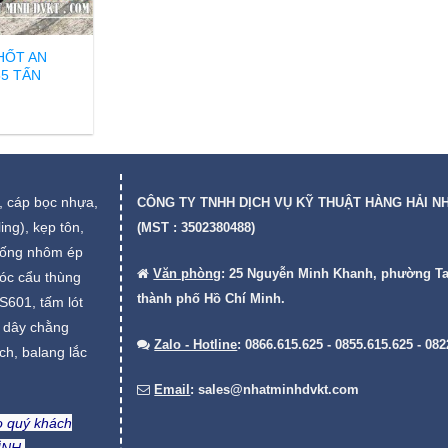
HỐT AN
5 TẤN
 cáp bọc nhựa,
CÔNG TY TNHH DỊCH VỤ KỸ THUẬT HÀNG HẢI N
ing), kẹp tôn,
(MST : 3502380488)
, ống nhôm ép
Văn phòng
: 25 Nguyễn Minh Khanh, phường T
móc cẩu thùng
thành phố Hồ Chí Minh.
S601, tấm lót
, dây chằng
Zalo - Hotline
: 0866.615.625 - 0855.615.625 - 08
ch, balang lắc
Email
:
sales@nhatminhdvkt.com
ho quý khách