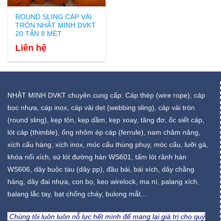
ROUND SLING CÁP VẢI
TRÒN NHẬT MINH DVKT
20 TẤN 8 MÉT
Liên hệ
NHẬT MINH DVKT chuyên cung cấp: Cáp thép (wire rope), cáp
bọc nhựa, cáp inox, cáp vải dẹt (webbing sling), cáp vải tròn
(round sling), kẹp tôn, kẹp dầm, kẹp xoay, tăng đơ, ốc siết cáp,
lót cáp (thimble), ống nhôm ép cáp (ferrule), nam châm nâng,
xích cẩu hàng, xích inox, móc cẩu thùng phuy, móc cẩu, lưỡi gà,
khóa nối xích, sứ lót đường hàn WS601, tấm lót rãnh hàn
WS606, dây buộc tàu (dây pp), đầu bái, bái xích, dây chằng
hàng, dây đai nhựa, con bọ, keo wirelock, ma ní, palang xích,
balang lắc tay, bạt chống cháy, bulong mắt...
Chúng tôi luôn luôn nỗ lực hết mình để mang lại giá trị cho quý