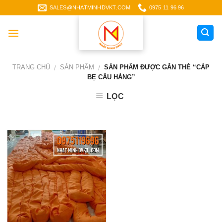
Skip
SALES@NHATMINHDVKT.COM
0975 11 96 96
to
content
TRANG CHỦ
SẢN PHẨM
SẢN PHẨM ĐƯỢC GẮN THẺ “CÁP
/
/
BẸ CẨU HÀNG”
LỌC