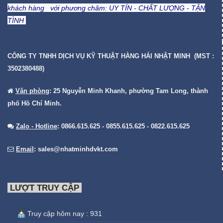
khách hàng với phương châm:
UY TÍN - CHẤT LƯỢNG - TẬN
TÌNH
CÔNG TY TNHH DỊCH VỤ KỸ THUẬT HÀNG HẢI NHẬT MINH (MST :
3502380488)
Văn phòng
: 25 Nguyễn Minh Khanh, phường Tam Long, thành
phố Hồ Chí Minh.
Zalo - Hotline
: 0866.615.625 - 0855.615.625 - 0822.615.625
Email
:
sales@nhatminhdvkt.com
LƯỢT TRUY CẬP
Truy cập hôm nay : 931