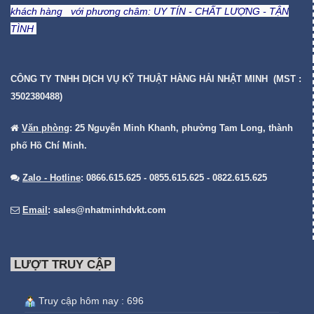
khách hàng với phương châm:
UY TÍN - CHẤT LƯỢNG - TẬN
TÌNH
CÔNG TY TNHH DỊCH VỤ KỸ THUẬT HÀNG HẢI NHẬT MINH (MST :
3502380488)
Văn phòng
: 25 Nguyễn Minh Khanh, phường Tam Long, thành
phố Hồ Chí Minh.
Zalo - Hotline
: 0866.615.625 - 0855.615.625 - 0822.615.625
Email
:
sales@nhatminhdvkt.com
LƯỢT TRUY CẬP
Truy cập hôm nay : 696