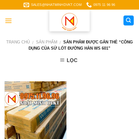
Skip
SALES@NHATMINHDVKT.COM
0975 11 96 96
to
content
TRANG CHỦ
SẢN PHẨM
SẢN PHẨM ĐƯỢC GẮN THẺ “CÔNG
/
/
DỤNG CỦA SỨ LÓT ĐƯỜNG HÀN WS 601”
LỌC