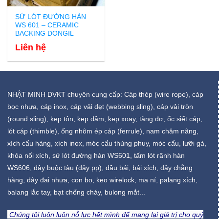
SỨ LÓT ĐƯỜNG HÀN
WS 601 – CERAMIC
BACKING DONGIL
Liên hệ
NHẬT MINH DVKT chuyên cung cấp: Cáp thép (wire rope), cáp
bọc nhựa, cáp inox, cáp vải dẹt (webbing sling), cáp vải tròn
(round sling), kẹp tôn, kẹp dầm, kẹp xoay, tăng đơ, ốc siết cáp,
lót cáp (thimble), ống nhôm ép cáp (ferrule), nam châm nâng,
xích cẩu hàng, xích inox, móc cẩu thùng phuy, móc cẩu, lưỡi gà,
khóa nối xích, sứ lót đường hàn WS601, tấm lót rãnh hàn
WS606, dây buộc tàu (dây pp), đầu bái, bái xích, dây chằng
hàng, dây đai nhựa, con bọ, keo wirelock, ma ní, palang xích,
balang lắc tay, bạt chống cháy, bulong mắt...
Chúng tôi luôn luôn nỗ lực hết mình để mang lại giá trị cho quý