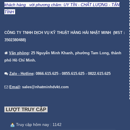
khách hàng với phương châm:
UY TÍN - CHẤT LƯỢNG - TẬN
TÌNH
CÔNG TY TNHH DỊCH VỤ KỸ THUẬT HÀNG HẢI NHẬT MINH (MST :
3502380488)
Văn phòng
: 25 Nguyễn Minh Khanh, phường Tam Long, thành
phố Hồ Chí Minh.
Zalo - Hotline
: 0866.615.625 - 0855.615.625 - 0822.615.625
Email
:
sales@nhatminhdvkt.com
LƯỢT TRUY CẬP
Truy cập hôm nay : 1142