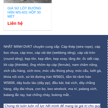
GIÁ SỨ LÓT ĐƯỜNG
HÀN WS-601 HỘP 30
MÉT
Liên hệ
NHẬT MINH DVKT chuyên cung cấp: Cáp thép (wire rope), cáp
bọc nhựa, cáp inox, cáp vải dẹt (webbing sling), cáp vải tròn
(round sling), kẹp tôn, kẹp dầm, kẹp xoay, tăng đơ, ốc siết cáp,
lót cáp (thimble), ống nhôm ép cáp (ferrule), nam châm nâng,
xích cẩu hàng, xích inox, móc cẩu thùng phuy, móc cẩu, lưỡi gà,
khóa nối xích, sứ lót đường hàn WS601, tấm lót rãnh hàn
WS606, dây buộc tàu (dây pp), đầu bái, bái xích, dây chằng
hàng, dây đai nhựa, con bọ, keo wirelock, ma ní, palang xích,
balang lắc tay, bạt chống cháy, bulong mắt...
Chúng tôi luôn luôn nỗ lực hết mình để mang lại giá trị cho quý