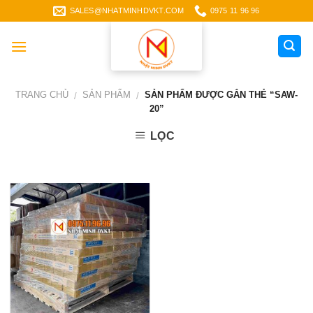
Skip
SALES@NHATMINHDVKT.COM
0975 11 96 96
to
content
TRANG CHỦ
SẢN PHẨM
SẢN PHẨM ĐƯỢC GẮN THẺ “SAW-
/
/
20”
LỌC