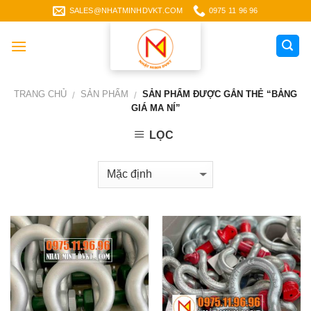
Skip
SALES@NHATMINHDVKT.COM
0975 11 96 96
to
content
TRANG CHỦ
SẢN PHẨM
SẢN PHẨM ĐƯỢC GẮN THẺ “BẢNG
/
/
GIÁ MA NÍ”
LỌC