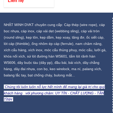
Liên hệ
NHẬT MINH DVKT chuyên cung cấp: Cáp thép (wire rope), cáp
bọc nhựa, cáp inox, cáp vải dẹt (webbing sling), cáp vải tròn
(round sling), kẹp tôn, kẹp dầm, kẹp xoay, tăng đơ, ốc siết cáp,
lót cáp (thimble), ống nhôm ép cáp (ferrule), nam châm nâng,
xích cẩu hàng, xích inox, móc cẩu thùng phuy, móc cẩu, lưỡi gà,
khóa nối xích, sứ lót đường hàn WS601, tấm lót rãnh hàn
WS606, dây buộc tàu (dây pp), đầu bái, bái xích, dây chằng
hàng, dây đai nhựa, con bọ, keo wirelock, ma ní, palang xích,
balang lắc tay, bạt chống cháy, bulong mắt...
Chúng tôi luôn luôn nỗ lực hết mình để mang lại giá trị cho quý
khách hàng với phương châm:
UY TÍN - CHẤT LƯỢNG - TẬN
TÌNH