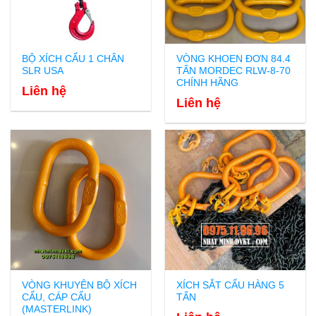
BỘ XÍCH CẨU 1 CHÂN
VÒNG KHOEN ĐƠN 84.4
SLR USA
TẤN MORDEC RLW-8-70
CHÍNH HÃNG
Liên hệ
Liên hệ
VÒNG KHUYÊN BỘ XÍCH
XÍCH SẮT CẨU HÀNG 5
CẨU, CÁP CẨU
TẤN
(MASTERLINK)