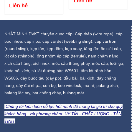
Liên hệ
Liên hệ
NHẬT MINH DVKT chuyên cung cấp: Cáp thép (wire rope), cáp
bọc nhựa, cáp inox, cáp vải dẹt (webbing sling), cáp vải tròn
(round sling), kẹp tôn, kẹp dầm, kẹp xoay, tăng đơ, ốc siết cáp,
lót cáp (thimble), ống nhôm ép cáp (ferrule), nam châm nâng,
xích cẩu hàng, xích inox, móc cẩu thùng phuy, móc cẩu, lưỡi gà,
khóa nối xích, sứ lót đường hàn WS601, tấm lót rãnh hàn
WS606, dây buộc tàu (dây pp), đầu bái, bái xích, dây chằng
hàng, dây đai nhựa, con bọ, keo wirelock, ma ní, palang xích,
balang lắc tay, bạt chống cháy, bulong mắt...
Chúng tôi luôn luôn nỗ lực hết mình để mang lại giá trị cho quý
khách hàng với phương châm:
UY TÍN - CHẤT LƯỢNG - TẬN
TÌNH