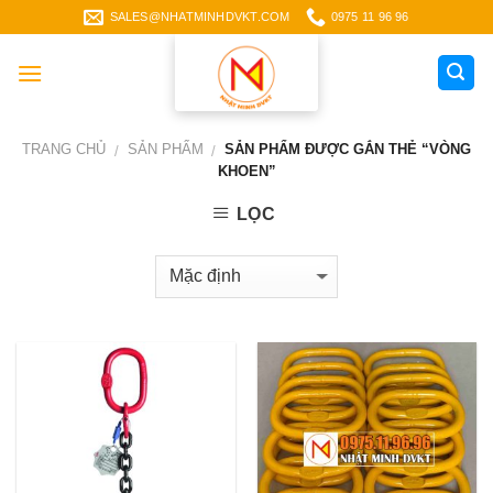
Skip
SALES@NHATMINHDVKT.COM
0975 11 96 96
to
content
TRANG CHỦ
SẢN PHẨM
SẢN PHẨM ĐƯỢC GẮN THẺ “VÒNG
/
/
KHOEN”
LỌC