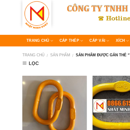
Skip
to
content
TRANG CHỦ
CÁP THÉP
CÁP VẢI
XÍCH
TRANG CHỦ
SẢN PHẨM
SẢN PHẨM ĐƯỢC GẮN THẺ 
/
/
LỌC