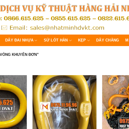
DÂY ĐAI NHỰA
SỨ LÓT HÀN
KẸP
DÂY CHẰNG
M
“VÒNG KHUYÊN ĐƠN”