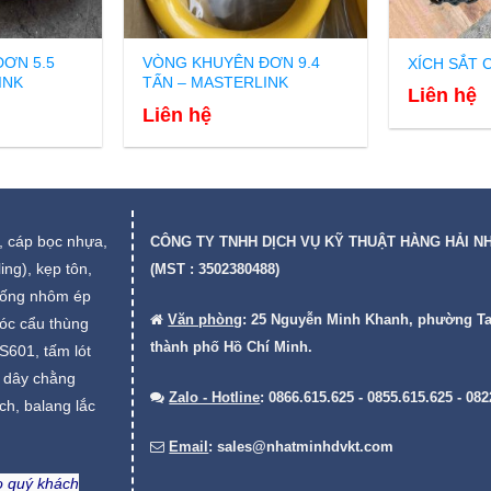
ƠN 5.5
VÒNG KHUYÊN ĐƠN 9.4
XÍCH SẮT 
INK
TẤN – MASTERLINK
Liên hệ
Liên hệ
 cáp bọc nhựa,
CÔNG TY TNHH DỊCH VỤ KỸ THUẬT HÀNG HẢI N
ing), kẹp tôn,
(MST : 3502380488)
, ống nhôm ép
Văn phòng
: 25 Nguyễn Minh Khanh, phường T
móc cẩu thùng
thành phố Hồ Chí Minh.
S601, tấm lót
, dây chằng
Zalo - Hotline
: 0866.615.625 - 0855.615.625 - 08
ch, balang lắc
Email
:
sales@nhatminhdvkt.com
ho quý khách