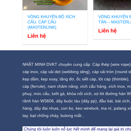
VÒNG KHUYÊN BỘ XÍCH
VÒNG KHUYÊN Đ
CẨU, CÁP CẨU
TẤN – MASTERL
(MASTERLINK)
Liên hệ
Liên hệ
NHẬT MINH DVKT chuyên cung cấp: Cáp thép (wire rope),
cáp inox, cáp vải dẹt (webbing sling), cáp vải tròn (round sl
kẹp dầm, kẹp xoay, tăng đơ, ốc siết cáp, lót cáp (thimble)
cáp (ferrule), nam châm nâng, xích cẩu hàng, xích inox, 
phuy, móc cẩu, lưỡi gà, khóa nối xích, sứ lót đường hàn W
rãnh hàn WS606, dây buộc tàu (dây pp), đầu bái, bái xích
hàng, dây đai nhựa, con bọ, keo wirelock, ma ní, palang xí
tay, bạt chống cháy, bulong mắt...
Chúng tôi luôn luôn nỗ lực hết mình để mang lại giá trị c